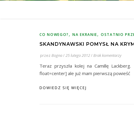
,
,
CO NOWEGO?
NA EKRANIE
OSTATNIO PRZ
SKANDYNAWSKI POMYSŁ NA KRYMI
przez
Bogna
/
25 lutego 2012
/
Brak komentarzy
Teraz przyszła kolej na Camillę Lackberg.
float=center] ale już mam pierwszą powieść
DOWIEDZ SIĘ WIĘCEJ