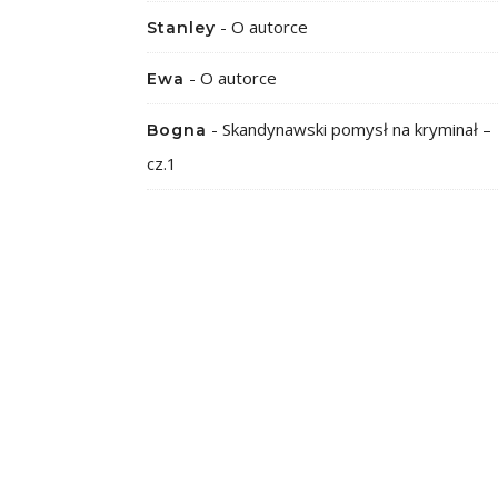
-
O autorce
Stanley
-
O autorce
Ewa
-
Skandynawski pomysł na kryminał –
Bogna
cz.1