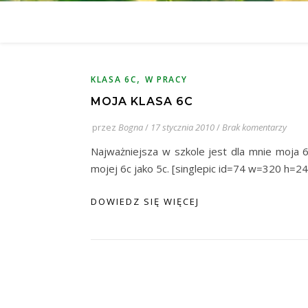
,
KLASA 6C
W PRACY
MOJA KLASA 6C
przez
Bogna
/
17 stycznia 2010
/
Brak komentarzy
Najważniejsza w szkole jest dla mnie moja 
mojej 6c jako 5c. [singlepic id=74 w=320 h=24
DOWIEDZ SIĘ WIĘCEJ