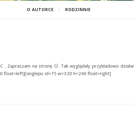
O AUTORCE
RODZINNIE
6C . Zapraszam na stronę 🙂 Tak wyglądały przykładowo działan
0 float=left][singlepic id=75 w=320 h=240 float=right]