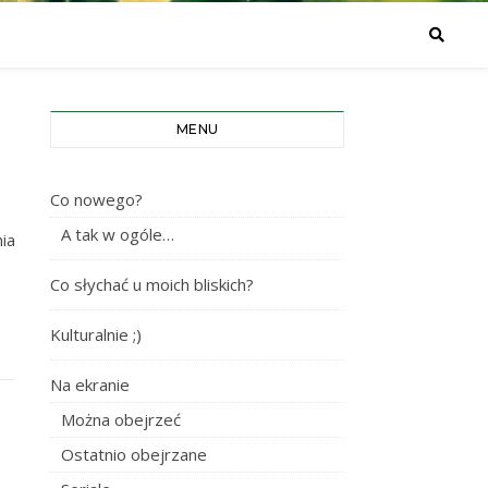
MENU
Co nowego?
A tak w ogóle…
ia
Co słychać u moich bliskich?
Kulturalnie ;)
Na ekranie
Można obejrzeć
Ostatnio obejrzane