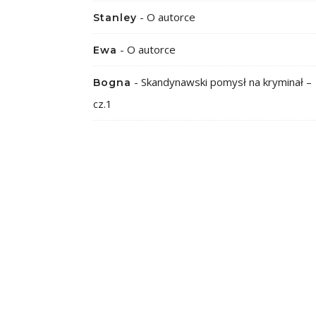
-
O autorce
Stanley
-
O autorce
Ewa
-
Skandynawski pomysł na kryminał –
Bogna
cz.1