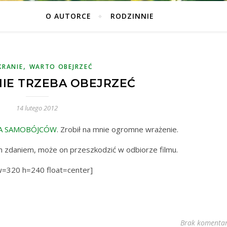
O AUTORCE
RODZINNIE
,
KRANIE
WARTO OBEJRZEĆ
IE TRZEBA OBEJRZEĆ
14 lutego 2012
A SAMOBÓJCÓW
. Zrobił na mnie ogromne wrażenie.
oim zdaniem, może on przeszkodzić w odbiorze filmu.
 w=320 h=240 float=center]
Brak komentar