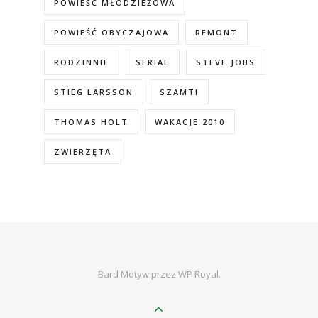
POWIEŚĆ MŁODZIEŻOWA
POWIEŚĆ OBYCZAJOWA
REMONT
RODZINNIE
SERIAL
STEVE JOBS
STIEG LARSSON
SZAMTI
THOMAS HOLT
WAKACJE 2010
ZWIERZĘTA
Bard Motyw przez
WP Royal
.