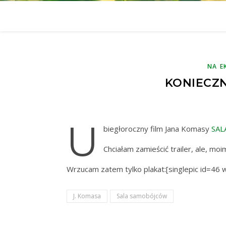
NA E
KONIECZN
u
biegłoroczny film Jana Komasy
SAL
Chciałam zamieścić trailer, ale, m
Wrzucam zatem tylko plakat:[singlepic id=46
J. Komasa
Sala samobójców