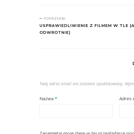
POPRZEDNI
USPRAWIEDLIWIENIE Z FILMEM W TLE (
ODWROTNIE)
Twój adres email nie zostanie opublikowany.
Wyma
Nazwa
*
Adres 
Zapamiętaj moje dane w tej przeglądarce pod