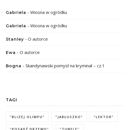
-
Wiosna w ogródku
Gabriela
-
Wiosna w ogródku
Gabriela
-
O autorce
Stanley
-
O autorce
Ewa
-
Skandynawski pomysł na kryminał – cz.1
Bogna
TAGI
"BLIZEJ OLIMPU"
"JABŁUSZKO"
"LEKTOR"
"POSADŹ DRZEWO"
"TUNELE"