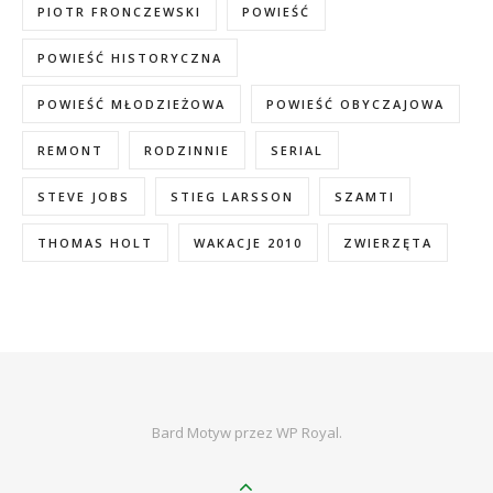
PIOTR FRONCZEWSKI
POWIEŚĆ
POWIEŚĆ HISTORYCZNA
POWIEŚĆ MŁODZIEŻOWA
POWIEŚĆ OBYCZAJOWA
REMONT
RODZINNIE
SERIAL
STEVE JOBS
STIEG LARSSON
SZAMTI
THOMAS HOLT
WAKACJE 2010
ZWIERZĘTA
Bard Motyw przez
WP Royal
.