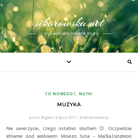
sikorowska.net
… czyli wirtualny notatnik Bogny
,
CO NOWEGO?
NUTKI
MUZYKA
przez
Bogna
/
6 lipca 2011
/
Brak komentarzy
Nie uwierzycie, czego ostatnio słucham 🙂 Oczywiście
głównie pod wpływem Mojego Syna – Maćka.[singlepic