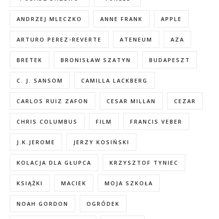
ANDRZEJ MLECZKO
ANNE FRANK
APPLE
ARTURO PEREZ-REVERTE
ATENEUM
AZA
BRETEK
BRONISŁAW SZATYN
BUDAPESZT
C. J. SANSOM
CAMILLA LACKBERG
CARLOS RUIZ ZAFON
CESAR MILLAN
CEZAR
CHRIS COLUMBUS
FILM
FRANCIS VEBER
J.K.JEROME
JERZY KOSIŃSKI
KOLACJA DLA GŁUPCA
KRZYSZTOF TYNIEC
KSIĄŻKI
MACIEK
MOJA SZKOŁA
NOAH GORDON
OGRÓDEK