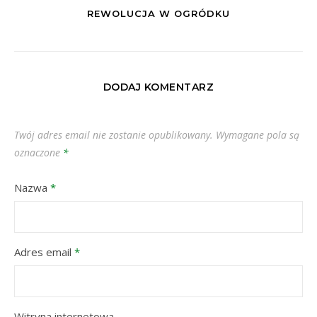
REWOLUCJA W OGRÓDKU
DODAJ KOMENTARZ
Twój adres email nie zostanie opublikowany.
Wymagane pola są
oznaczone
*
Nazwa
*
Adres email
*
Witryna internetowa