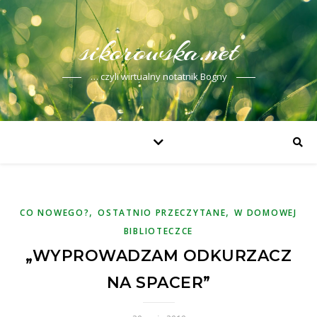
sikorowska.net
… czyli wirtualny notatnik Bogny
,
,
CO NOWEGO?
OSTATNIO PRZECZYTANE
W DOMOWEJ
BIBLIOTECZCE
„WYPROWADZAM ODKURZACZ
NA SPACER”