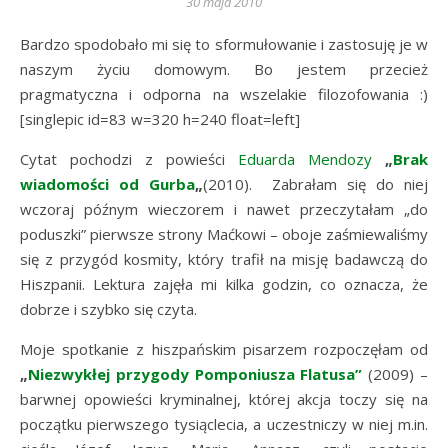
30 maja 2010
Bardzo spodobało mi się to sformułowanie i zastosuję je w
naszym życiu domowym. Bo jestem przecież
pragmatyczna i odporna na wszelakie filozofowania :)
[singlepic id=83 w=320 h=240 float=left]
Cytat pochodzi z powieści
Eduarda Mendozy
„
Brak
wiadomości od Gurba
„
(2010). Zabrałam się do niej
wczoraj późnym wieczorem i nawet przeczytałam „do
poduszki” pierwsze strony Maćkowi – oboje zaśmiewaliśmy
się z przygód kosmity, który trafił na misję badawczą do
Hiszpanii. Lektura zajęła mi kilka godzin, co oznacza, że
dobrze i szybko się czyta.
Moje spotkanie z hiszpańskim pisarzem rozpoczęłam od
„
Niezwykłej przygody Pomponiusza Flatusa”
(2009) –
barwnej opowieści kryminalnej, której akcja toczy się na
początku pierwszego tysiąclecia, a uczestniczy w niej m.in.