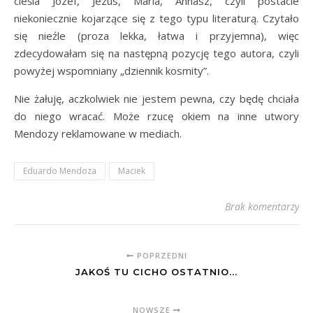
cieśla Józef, Jezus, Maria, Annasz, czyli postacie
niekoniecznie kojarzące się z tego typu literaturą. Czytało
się nieźle (proza lekka, łatwa i przyjemna), więc
zdecydowałam się na następną pozycję tego autora, czyli
powyżej wspomniany „dziennik kosmity”.
Nie żałuję, aczkolwiek nie jestem pewna, czy będę chciała
do niego wracać. Może rzucę okiem na inne utwory
Mendozy reklamowane w mediach.
Eduardo Mendoza
Maciek
Brak komentarzy
POPRZEDNI
JAKOŚ TU CICHO OSTATNIO...
NOWSZE