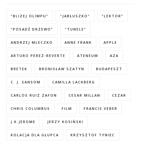
"BLIZEJ OLIMPU"
"JABŁUSZKO"
"LEKTOR"
"POSADŹ DRZEWO"
"TUNELE"
ANDRZEJ MLECZKO
ANNE FRANK
APPLE
ARTURO PEREZ-REVERTE
ATENEUM
AZA
BRETEK
BRONISŁAW SZATYN
BUDAPESZT
C. J. SANSOM
CAMILLA LACKBERG
CARLOS RUIZ ZAFON
CESAR MILLAN
CEZAR
CHRIS COLUMBUS
FILM
FRANCIS VEBER
J.K.JEROME
JERZY KOSIŃSKI
KOLACJA DLA GŁUPCA
KRZYSZTOF TYNIEC