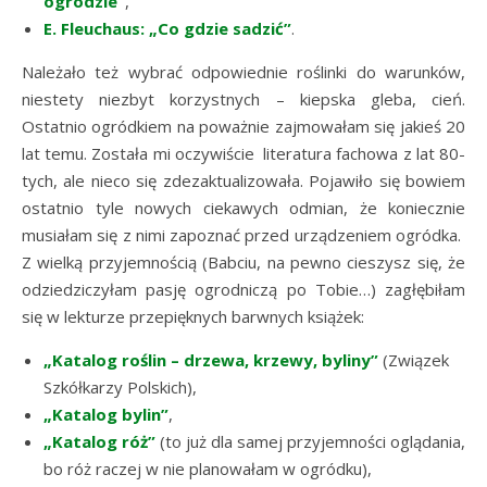
ogrodzie”
,
E. Fleuchaus: „Co gdzie sadzić”
.
Należało też wybrać odpowiednie roślinki do warunków,
niestety niezbyt korzystnych – kiepska gleba, cień.
Ostatnio ogródkiem na poważnie zajmowałam się jakieś 20
lat temu. Została mi oczywiście literatura fachowa z lat 80-
tych, ale nieco się zdezaktualizowała. Pojawiło się bowiem
ostatnio tyle nowych ciekawych odmian, że koniecznie
musiałam się z nimi zapoznać przed urządzeniem ogródka.
Z wielką przyjemnością (Babciu, na pewno cieszysz się, że
odziedziczyłam pasję ogrodniczą po Tobie…) zagłębiłam
się w lekturze przepięknych barwnych książek:
„Katalog roślin – drzewa, krzewy, byliny”
(Związek
Szkółkarzy Polskich),
„Katalog bylin”
,
„Katalog róż”
(to już dla samej przyjemności oglądania,
bo róż raczej w nie planowałam w ogródku),