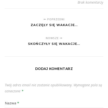
Brak komentarzy
POPRZEDNI
ZACZĘŁY SIĘ WAKACJE...
NOWSZE
SKOŃCZYŁY SIĘ WAKACJE...
DODAJ KOMENTARZ
Twój adres email nie zostanie opublikowany.
Wymagane pola są
oznaczone
*
Nazwa
*