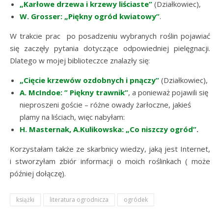
„Karłowe drzewa i krzewy liściaste”
(Działkowiec),
W. Grosser: „Piękny ogród kwiatowy”
.
W trakcie prac po posadzeniu wybranych roślin pojawiać
się zaczęły pytania dotyczące odpowiedniej pielęgnacji.
Dlatego w mojej biblioteczce znalazły się:
„Cięcie krzewów ozdobnych i pnączy”
(Działkowiec),
A. McIndoe:
” Piękny trawnik”
, a ponieważ pojawili się
nieproszeni goście – różne owady żarłoczne, jakieś
plamy na liściach, więc nabyłam:
H. Masternak, A.Kulikowska: „Co niszczy ogród”
.
Korzystałam także ze skarbnicy wiedzy, jaką jest Internet,
i stworzyłam zbiór informacji o moich roślinkach ( może
później dołączę).
książki
literatura ogrodnicza
ogródek