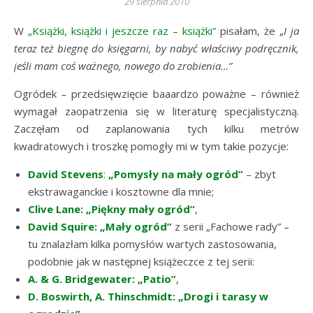
29 sierpnia 2010
W
„Książki, książki i jeszcze raz – książki”
pisałam, że „
I ja
teraz też biegnę do księgarni, by nabyć właściwy podręcznik,
jeśli mam coś ważnego, nowego do zrobienia…”
Ogródek
–
przedsięwzięcie baaardzo poważne – również
wymagał zaopatrzenia się w literaturę specjalistyczną.
Zaczęłam od zaplanowania tych kilku metrów
kwadratowych i troszkę pomogły mi w tym takie pozycje:
David Stevens
:
„Pomysły na mały ogród”
– zbyt
ekstrawaganckie i kosztowne dla mnie;
Clive Lane: „Piękny mały ogród”
,
David Squire: „Mały ogród”
z serii „Fachowe rady” –
tu znalazłam kilka pomysłów wartych zastosowania,
podobnie jak w następnej książeczce z tej serii:
A. & G. Bridgewater: „Patio”
,
D. Boswirth, A. Thinschmidt: „Drogi i tarasy w