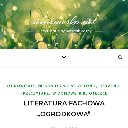
sikorowska.net
… czyli wirtualny notatnik Bogny
,
,
CO NOWEGO?
NIEKONIECZNIE NA ZIELONO
OSTATNIO
,
PRZECZYTANE
W DOMOWEJ BIBLIOTECZCE
LITERATURA FACHOWA
„OGRÓDKOWA”