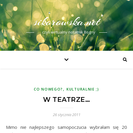
sikorowska.net
… czyli wirtualny notatnik Bogny
,
CO NOWEGO?
KULTURALNIE ;)
W TEATRZE…
26 stycznia 2011
Mimo nie najlepszego samopoczucia wybrałam się 20