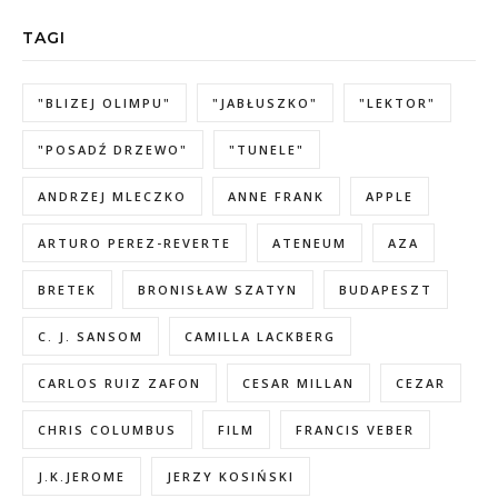
TAGI
"BLIZEJ OLIMPU"
"JABŁUSZKO"
"LEKTOR"
"POSADŹ DRZEWO"
"TUNELE"
ANDRZEJ MLECZKO
ANNE FRANK
APPLE
ARTURO PEREZ-REVERTE
ATENEUM
AZA
BRETEK
BRONISŁAW SZATYN
BUDAPESZT
C. J. SANSOM
CAMILLA LACKBERG
CARLOS RUIZ ZAFON
CESAR MILLAN
CEZAR
CHRIS COLUMBUS
FILM
FRANCIS VEBER
J.K.JEROME
JERZY KOSIŃSKI