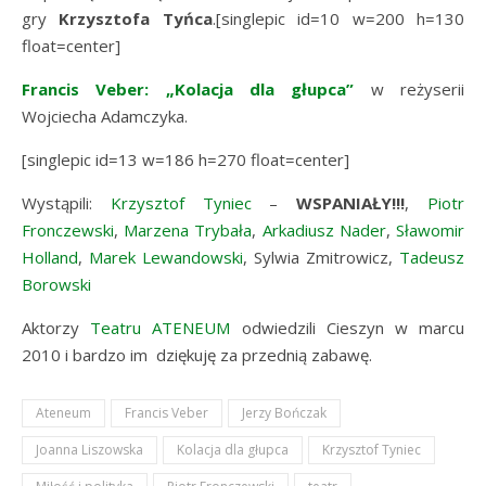
gry
Krzysztofa Tyńca
.[singlepic id=10 w=200 h=130
float=center]
Francis Veber: „Kolacja dla głupca”
w reżyserii
Wojciecha Adamczyka.
[singlepic id=13 w=186 h=270 float=center]
Wystąpili:
Krzysztof Tyniec
–
WSPANIAŁY!!!
,
Piotr
Fronczewski
,
Marzena Trybała
,
Arkadiusz Nader
,
Sławomir
Holland
,
Marek Lewandowski
, Sylwia Zmitrowicz,
Tadeusz
Borowski
Aktorzy
Teatru ATENEUM
odwiedzili Cieszyn w marcu
2010 i bardzo im dziękuję za przednią zabawę.
Ateneum
Francis Veber
Jerzy Bończak
Joanna Liszowska
Kolacja dla głupca
Krzysztof Tyniec