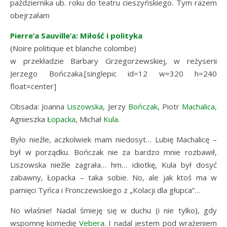
października ub. roku do teatru cieszyńskiego. Tym razem
obejrzałam
Pierre’a Sauville’a: Miłość i polityka
(Noire politique et blanche colombe)
w przekładzie Barbary Grzegorzewskiej, w reżyserii
Jerzego Bończaka.[singlepic id=12 w=320 h=240
float=center]
Obsada: Joanna
Liszowska
, Jerzy
Bończak,
Piotr
Machalica,
Agnieszka
Łopacka
, Michał
Kula
.
Było nieźle, aczkolwiek
mam niedosyt… Lubię Machalicę –
był w porządku. Bończak nie za bardzo mnie rozbawił,
Liszowska nieźle zagrała… hm… idiotkę, Kula był dosyć
zabawny, Łopacka – taka sobie. No, ale jak ktoś ma w
pamięci Tyńca i Fronczewskiego z „Kolacji dla głupca”…
No właśnie! Nadal śmieję się w duchu (i nie tylko), gdy
wspomnę komedię
Vebera
. I nadal jestem pod wrażeniem