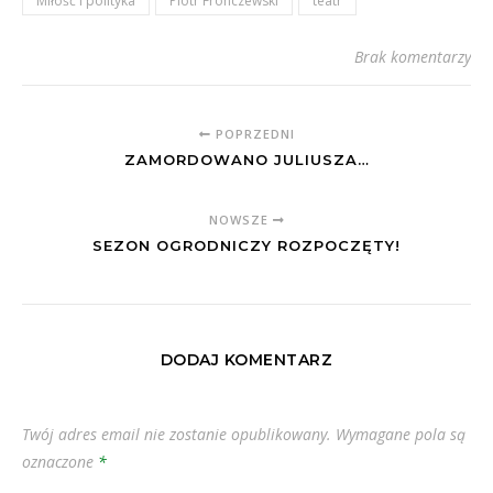
Miłość i polityka
Piotr Fronczewski
teatr
Brak komentarzy
POPRZEDNI
ZAMORDOWANO JULIUSZA…
NOWSZE
SEZON OGRODNICZY ROZPOCZĘTY!
DODAJ KOMENTARZ
Twój adres email nie zostanie opublikowany.
Wymagane pola są
oznaczone
*